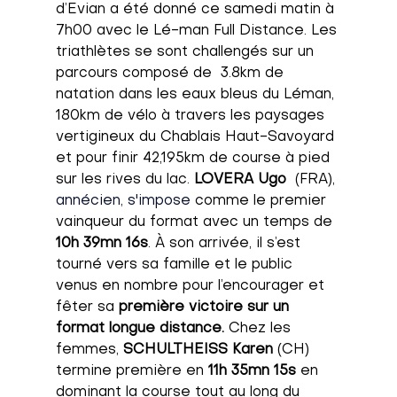
d’Evian a été donné ce samedi matin à 
7h00 avec le Lé-man Full Distance. Les 
triathlètes se sont challengés sur un 
parcours composé de  3.8km de 
natation dans les eaux bleus du Léman, 
180km de vélo à travers les paysages 
vertigineux du Chablais Haut-Savoyard 
et pour finir 42,195km de course à pied 
sur les rives du lac. 
LOVERA Ugo 
 (FRA), 
annécien, s'impose
 comme le premier 
vainqueur du format avec un temps de
10h 39mn 16s
. À son arrivée, il s’est 
tourné vers sa famille et le public 
venus en nombre pour l’encourager et 
fêter sa 
première victoire sur un 
format longue distance. 
Chez les 
femmes, 
SCHULTHEISS Karen
 (CH)
termine première en 
11h 35mn 15s 
en 
dominant la course tout au long du 