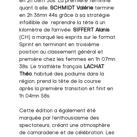
en 2h 08m 56s. La première féminine 
quant à elle, 
SCHMIDT Valérie 
termine 
en 2h 36mn 44s grâce à sa stratégie 
infaillible de  reprendre la tête à un 
kilomètre de l'arrivée. 
SIFFERT Alanis
(CH) a marqué les esprits sur le format 
Sprint en terminant en troisième 
position au classement général et 
première chez les femmes en 1h 07mn 
38s. Le triathlète français 
LACHAT 
Théo
, habitué des podiums dans la 
région, prend la tête de la course 
après la première transition et finit en 
1h 04mn 58s. 
Cette édition a également été 
marquée par l’enthousiasme des 
spectateurs, créant une atmosphère 
de camaraderie et de célébration. Les 