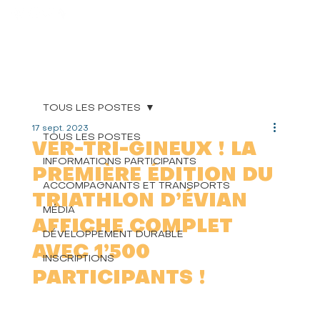
TOUS LES POSTES
17 sept. 2023
TOUS LES POSTES
VER-TRI-GINEUX ! LA
INFORMATIONS PARTICIPANTS
PREMIÈRE ÉDITION DU
ACCOMPAGNANTS ET TRANSPORTS
TRIATHLON D’ÉVIAN
MÉDIA
AFFICHE COMPLET
DÉVELOPPEMENT DURABLE
AVEC 1’500
INSCRIPTIONS
PARTICIPANTS !